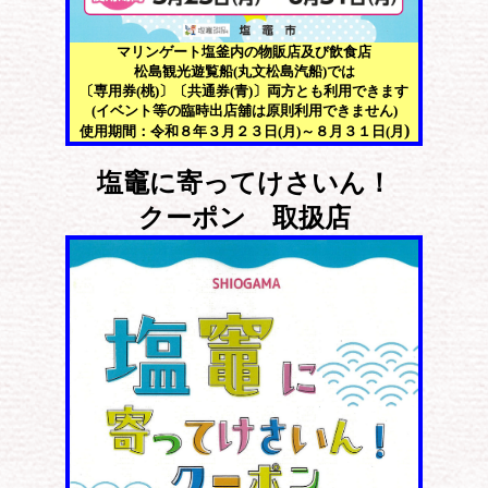
マリンゲート塩釜内の物販店及び飲食店
松島観光遊覧船(丸文松島汽船)では
〔専用券(桃)〕〔共通券(青)〕両方とも利用できます
(イベント等の臨時出店舖は原則利用できません)
)
使用期間：令和８年３月２３日(月)～８月３１日(月
塩竈に寄ってけさいん！
クーポン 取扱店