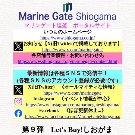
マリンゲート塩釜 ポータルサイト
いつものホームページ
https://www.shiogama.co.jp/
お知らせ【X(旧Twitter)で掲載しております】
https://www.x.com/marinegate2
各店舗営業情報・お問い合わせ先
https://www.shiogama.co.jp/marinegate/contact.html
最新情報は各種ＳＮＳで発信中！
(各種ＳＮＳのアカウント登録が必要です)
X(旧Twitter) 《オールマイティな情報》
https://www.x.com/marinegate
Instagram 《イベント情報が中心》
https://www.instagram.com/marinegateshiogama/
Facebook 《ほぼ更新休止...》
https://www.facebook.com/MarineGateShiogama/
第９弾 Let's Buy!しおがま